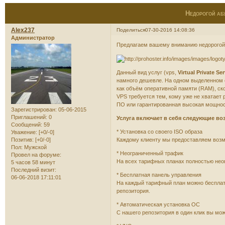
Недорогой аб
Alex237
Поделиться
07-30-2016 14:08:36
Администратор
Предлагаем вашему вниманию недорого
Данный вид услуг (vps,
Virtual Private Se
намного дешевле. На одном выделенном 
как объём оперативной памяти (RAM), ско
VPS требуется тем, кому уже не хватает 
ПО или гарантированная высокая мощнос
Зарегистрирован
: 05-06-2015
Приглашений:
0
Услуга включает в себя следующие во
Сообщений:
59
* Установка со своего ISO образа
Уважение:
[+0/-0]
Каждому клиенту мы предоставляем возм
Позитив:
[+0/-0]
Пол:
Мужской
* Неограниченный трафик
Провел на форуме:
На всех тарифных планах полностью нео
5 часов 58 минут
Последний визит:
* Бесплатная панель управления
06-06-2018 17:11:01
На каждый тарифный план можно бесплатно
репозитория.
* Автоматическая установка ОС
С нашего репозитория в один клик вы мо