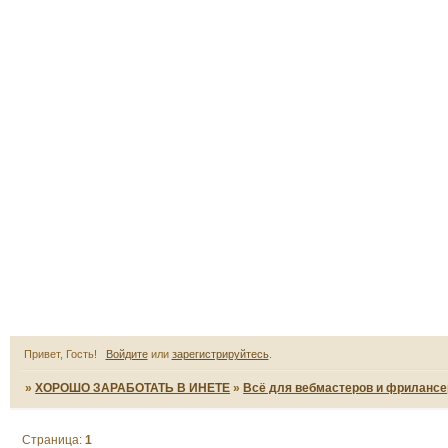
Привет, Гость!
Войдите
или
зарегистрируйтесь
.
»
ХОРОШО ЗАРАБОТАТЬ В ИНЕТЕ
»
Всё для вебмастеров и фрилансе
Страница:
1